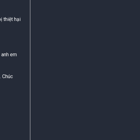
 thiệt hại
p anh em
. Chúc