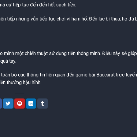
à cứ tiếp tục đến đến hết sạch tiền.
 tiếp nhưng vẫn tiếp tục chơi vì ham hố. Đến lúc bị thua, họ đã bị
o mình một chiến thuật sử dụng tiền thông minh. Điều này sẽ giú
quá tay.
toàn bộ các thông tin liên quan đến game bài Baccarat trực tuyến
iền thưởng hậu hĩnh.