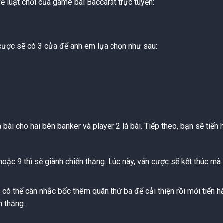
về luật chơi của game bài Baccarat trực tuyến:
 cược sẽ có 3 cửa để anh em lựa chọn như sau:
a bài cho hai bên banker và player 2 lá bài. Tiếp theo, bạn sẽ tiến
oặc 9 thì sẽ giành chiến thắng. Lúc này, ván cược sẽ kết thúc mà
 có thể cân nhắc bốc thêm quân thứ ba để cải thiện rồi mới tiến h
n thắng.