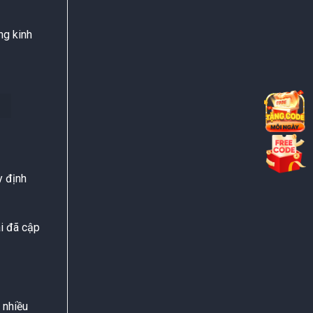
ng kinh
y định
ái đã cập
 nhiều