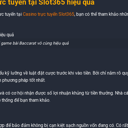
ực tuyến tại Slot365 hiệu quả
ực tuyến tại
Casino trực tuyến Slot365
, bạn có thể tham khảo nhữ
 game bài Baccarat vô cùng hiệu quả
iểu kỹ lưỡng về luật đặt cược trước khi vào tiền. Bởi chỉ nắm rõ qu
h phương pháp tốt nhất.
và có cơ hội nhận được số lợi nhuận khủng từ tiền thưởng. Nhà c
hệ thống để bạn tham khảo.
ợp để bảo đảm không bị cạn kiệt sạch nguồn vốn đang có. Có rất