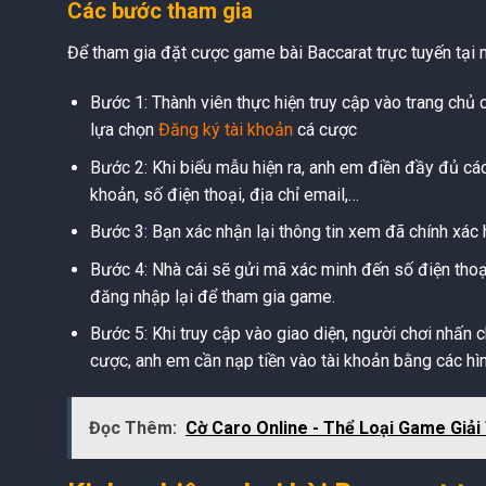
Các bước tham gia
Để tham gia đặt cược game bài Baccarat trực tuyến tại 
Bước 1: Thành viên thực hiện truy cập vào trang chủ 
lựa chọn
Đăng ký tài khoản
cá cược
Bước 2: Khi biểu mẫu hiện ra, anh em điền đầy đủ cá
khoản, số điện thoại, địa chỉ email,…
Bước 3: Bạn xác nhận lại thông tin xem đã chính xác
Bước 4: Nhà cái sẽ gửi mã xác minh đến số điện thoạ
đăng nhập lại để tham gia game.
Bước 5: Khi truy cập vào giao diện, người chơi nhấn 
cược, anh em cần nạp tiền vào tài khoản bằng các hì
Đọc Thêm:
Cờ Caro Online - Thể Loại Game Giải