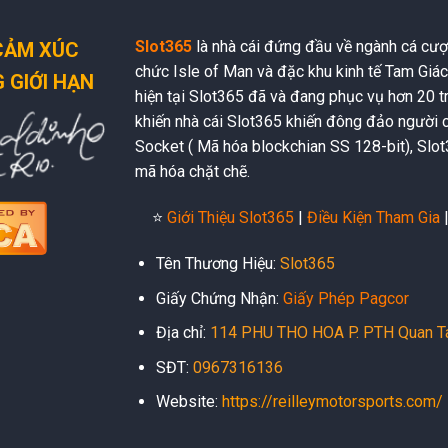
Slot365
là nhà cái đứng đầu về ngành cá cượ
CẢM XÚC
chức Isle of Man và đặc khu kinh tế Tam Giá
 GIỚI HẠN
hiện tại Slot365 đã và đang phục vụ hơn 20 tr
khiến nhà cái Slot365 khiến đông đảo người c
Socket ( Mã hóa blockchian SS 128-bit), Slo
mã hóa chặt chẽ.
⭐️
Giới Thiệu Slot365
|
Điều Kiện Tham Gia
Tên Thương Hiệu:
Slot365
Giấy Chứng Nhận:
Giấy Phép Pagcor
Địa chỉ:
114 PHU THO HOA P. PTH Quan Ta
SĐT:
0967316136
Website:
https://reilleymotorsports.com/