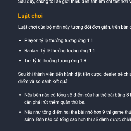
Sau đây, chúng tôi sẽ giới thiệu đến anh em chi tiết hơn 
Luật chơi
Luật chơi của bộ môn này tương đối đơn giản, trên bàn
Player: tỷ lệ thưởng tương ứng 1:1
Banker: Tỷ lệ thưởng tương ứng 1:1
Tie: tỷ lệ thưởng tương ứng 1:8
Sau khi thành viên tiến hành đặt tiền cược, dealer sẽ chi
điểm và so sánh kết quả:
Nếu bên nào có tổng số điểm của hai thẻ bài bằng 8 h
cần phải rút thêm quân thứ ba.
Nếu như tổng điểm hai thẻ bài nhỏ hơn 9 thì game thủ
sánh. Bên nào có tổng cao hơn thì sẽ dành được chiế