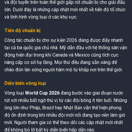
và đội tuyển trên toàn thế giới gấp rút chuẩn bị cho giải đấu
lớn. Dưới đây là những cập nhật mới nhất về tiến độ tổ chức
và tình hình vòng loại ở các khu vực:
Tiến độ chuẩn bị
Công tác chuẩn bị cho sự kiện 2026 đang được đẩy nhanh
tại cả ba quốc gia chủ nhà. Mỹ dẫn đầu với hệ thống sân vận
động hiện đại trong khi Canada và Mexico cũng tích cực
nâng cấp cơ sở hạ tầng. Mọi thứ đều đang sẵn sàng để
chào đón làn sóng người hâm mộ từ khắp nơi trên thế giới.
Diễn biến vòng loại
Vòng loại
World Cup 2026
đang bước vào giai đoạn nước
rút với nhiều bất ngờ thú vị từ các đội bóng ít tên tuổi. Những
ông lớn như Pháp, Brazil hay Nhật Bản vẫn thể hiện phong
độ ổn định trong khi nhiều đội mới nổi đang tạo nên làm gió
mới. Người tham gia có thể theo dõi các cập nhật mới nhất
để không bỏ lỡ bất kỳ diễn biến hấp dẫn nào.