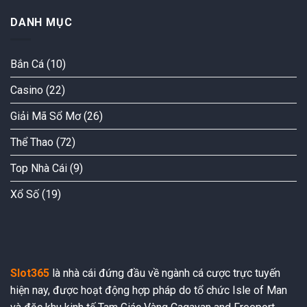
dấu
chiến
giữa
Uy
ấn?
trên
DANH MỤC
Stuttgart
U17:
sân
vs
ai
cỏ:
Heidenheim:
sẽ
Napoli
đang
tỏa
Bắn Cá
(10)
vs
đến
sáng?
Genoa:
gần!
Casino
(22)
Đội
nào
sẽ
Giải Mã Sổ Mơ
(26)
khẳng
định
Thể Thao
(72)
sức
mạnh?
Top Nhà Cái
(9)
Xổ Số
(19)
Slot365
là nhà cái đứng đầu về ngành cá cược trực tuyến
hiện nay, được hoạt động hợp pháp do tổ chức Isle of Man