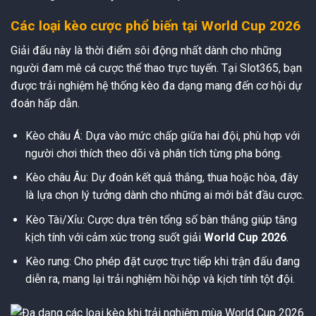
Các loại kèo cược phổ biến tại World Cup 2026
Giải đấu này là thời điểm sôi động nhất dành cho những
người đam mê cá cược thể thao trực tuyến. Tại Slot365, bạn
được trải nghiệm hệ thống kèo đa dạng mang đến cơ hội dự
đoán hấp dẫn.
Kèo châu Á: Dựa vào mức chấp giữa hai đội, phù hợp với
người chơi thích theo dõi và phân tích từng pha bóng.
Kèo châu Âu: Dự đoán kết quả thắng, thua hoặc hòa, đây
là lựa chọn lý tưởng dành cho những ai mới bắt đầu cược.
Kèo Tài/Xỉu: Cược dựa trên tổng số bàn thắng giúp tăng
kịch tính với cảm xúc trong suốt giải
World Cup 2026
.
Kèo rung: Cho phép đặt cược trực tiếp khi trận đấu đang
diễn ra, mang lại trải nghiệm hồi hộp và kịch tính tột đội.