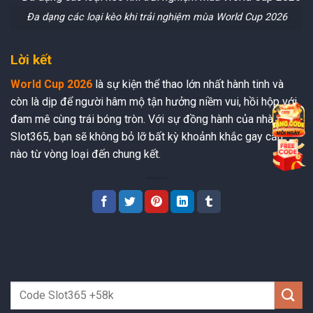
Đa dạng các loại kèo khi trải nghiệm mùa World Cup 2026
Lời kết
World Cup 2026
là sự kiện thể thao lớn nhất hành tinh và
còn là dịp để người hâm mộ tận hưởng niềm vui, hồi hộp với
đam mê cùng trái bóng tròn. Với sự đồng hành của nhà cái
Slot365, bạn sẽ không bỏ lỡ bất kỳ khoảnh khắc gay cấn
nào từ vòng loại đến chung kết.