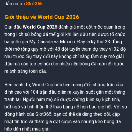
dẫn có tại
Slot365
.
Giới thiệu về World Cup 2026
Giải đấu
World Cup 2026
đánh giá một cột mốc quan trọng
trong lịch sử bóng đá thế giới khi lần đầu tiên được tổ chức
ba quốc gia Mỹ, Canada và Mexico. Đây là kỳ thứ 23 đồng
thời mở rộng quy mô với 48 đội tuyển tham dự thay vì 32 độ
như trước. Sự thay đổi này không chỉ nâng tầm quy mô giải
đấu mà còn tạo cơ hội cho nhiều nền bóng đá mới nổi bước
ra ánh sáng toàn cầu.
Bên cạnh đó, World Cup hứa hẹn mang đến những trận cầu
đỉnh cao với 104 trận đấu diễn ra xuyên suốt gần một tháng
tranh tài. Người hâm mộ sẽ được chứng kiến sự kịch tính,
bất ngờ và tinh thần thể thao bùng nổ hơn bao giờ hết. Với sự
đồng hành của Slot365, bạn có thể dễ dàng theo dõi, cập
nhật tin tức và tham gia đặt cược vào những kèo bóng đá
hấp dẫn nhất mùa giải.