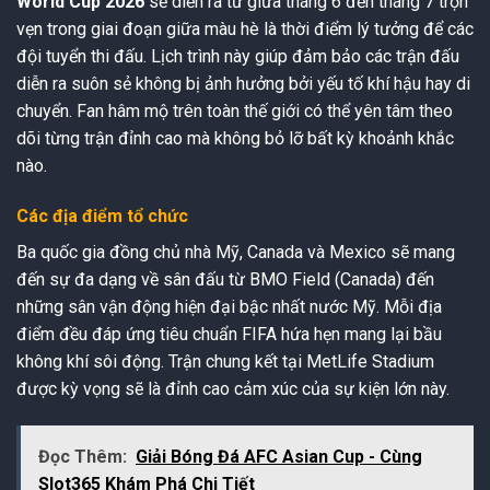
World Cup 2026
sẽ diễn ra từ giữa tháng 6 đến tháng 7 trọn
vẹn trong giai đoạn giữa màu hè là thời điểm lý tưởng để các
đội tuyển thi đấu. Lịch trình này giúp đảm bảo các trận đấu
diễn ra suôn sẻ không bị ảnh hưởng bởi yếu tố khí hậu hay di
chuyển. Fan hâm mộ trên toàn thế giới có thể yên tâm theo
dõi từng trận đỉnh cao mà không bỏ lỡ bất kỳ khoảnh khắc
nào.
Các địa điểm tổ chức
Ba quốc gia đồng chủ nhà Mỹ, Canada và Mexico sẽ mang
đến sự đa dạng về sân đấu từ BMO Field (Canada) đến
những sân vận động hiện đại bậc nhất nước Mỹ. Mỗi địa
điểm đều đáp ứng tiêu chuẩn FIFA hứa hẹn mang lại bầu
không khí sôi động. Trận chung kết tại MetLife Stadium
được kỳ vọng sẽ là đỉnh cao cảm xúc của sự kiện lớn này.
Đọc Thêm:
Giải Bóng Đá AFC Asian Cup - Cùng
Slot365 Khám Phá Chi Tiết