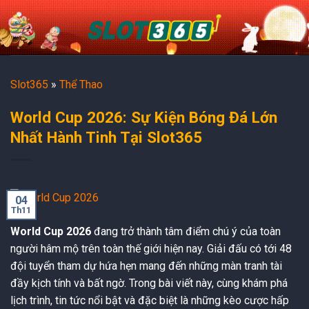
Skip
to
content
Slot365
»
Thể Thao
World Cup 2026: Sự Kiện Bóng Đá Lớn
Nhất Hành Tinh Tại Slot365
04
Th11
World Cup 2026
đang trở thành tâm điểm chú ý của toàn
người hâm mộ trên toàn thế giới hiện nay. Giải đấu có tới 48
đội tuyển tham dự hứa hẹn mang đến những màn tranh tài
đầy kịch tính và bất ngờ. Trong bài viết này, cùng khám phá
lịch trình, tin tức nổi bật và đặc biệt là những kèo cược hấp