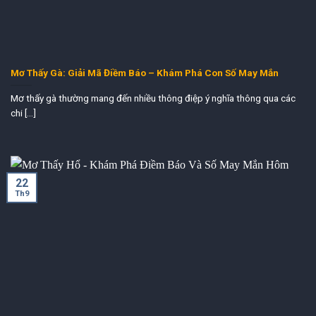
Mơ Thấy Gà: Giải Mã Điềm Báo – Khám Phá Con Số May Mắn
Mơ thấy gà thường mang đến nhiều thông điệp ý nghĩa thông qua các
chi [...]
22
Th9