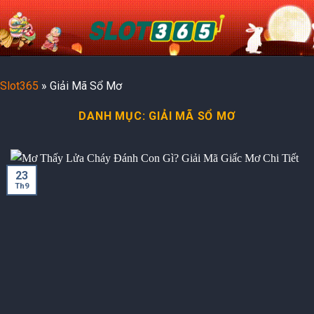
Skip
to
content
Slot365
»
Giải Mã Sổ Mơ
DANH MỤC:
GIẢI MÃ SỔ MƠ
23
Th9