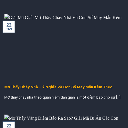
22
Th9
Mơ Thấy Cháy Nhà – Ý Nghĩa Và Con Số May Mắn Kèm Theo
Mơ thấy cháy nhà theo quan niệm dân gian là một điềm báo cho sự [...]
22