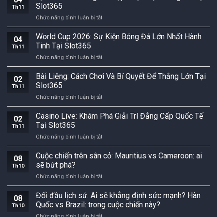
Slot365
Th11
ở
Chức năng bình luận bị tắt
Lịch
Thi
World Cup 2026: Sự Kiện Bóng Đá Lớn Nhất Hành
04
Đấu
Tinh Tại Slot365
Th11
Bóng
ở
Chức năng bình luận bị tắt
Đá:
World
Cập
Cup
Bài Liêng: Cách Chơi Và Bí Quyết Để Thắng Lớn Tại
Nhật
02
2026:
Mọi
Slot365
Th11
Sự
Thông
ở
Chức năng bình luận bị tắt
Kiện
Tin
Bài
Bóng
Tại
Liêng:
Casino Live: Khám Phá Giải Trí Đẳng Cấp Quốc Tế
Đá
Slot365
02
Cách
Lớn
Tại Slot365
Th11
Chơi
Nhất
ở
Chức năng bình luận bị tắt
Và
Hành
Casino
Bí
Tinh
Live:
Cuộc chiến trên sân cỏ: Mauritius vs Cameroon: ai
Quyết
Tại
08
Khám
Để
sẽ bứt phá?
Slot365
Th10
Phá
Thắng
ở
Chức năng bình luận bị tắt
Giải
Lớn
Cuộc
Trí
Tại
chiến
Đối đầu lịch sử: Ai sẽ khẳng định sức mạnh? Hàn
Đẳng
Slot365
08
trên
Cấp
Quốc vs Brazil: trong cuộc chiến này?
Th10
sân
Quốc
ở
Chức năng bình luận bị tắt