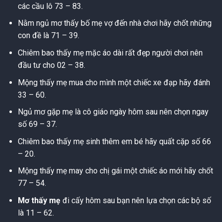
các cầu lô 73 – 83.
Nằm ngủ mơ thấy bố mẹ vợ đến nhà chơi hãy chốt những
con đề là 71 – 39.
Chiêm bao thấy mẹ mặc áo dài rất đẹp người chơi nên
đầu tư cho 02 – 38.
Mộng thấy mẹ mua cho mình một chiếc xe đạp hãy đánh
33 – 60.
Ngủ mơ gặp mẹ là cô giáo ngày hôm sau nên chọn ngay
số 69 – 37.
Chiêm bao thấy mẹ sinh thêm em bé hãy quất cặp số 66
– 20.
Mộng thấy mẹ may cho chị gái một chiếc áo mới hãy chốt
77 – 54.
Mơ thấy mẹ
đi cấy hôm sau bạn nên lựa chọn các bộ số
là 11 – 62.