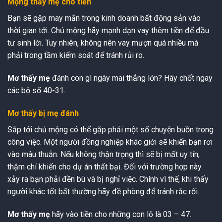
Mộng thấy mẹ cho tiền
Bạn sẽ gặp may mắn trong kinh doanh bất động sản vào
thời gian tới. Chủ mộng hãy mạnh dạn vay thêm tiền để đầu
tư sinh lời. Tuy nhiên, không nên vay mượn quá nhiều mà
phải trong tầm kiểm soát để tránh rủi ro.
Mơ thấy mẹ
đánh con gì ngày mai thắng lớn? Hãy chốt ngay
các bộ số 40-31.
Mơ thấy bị mẹ đánh
Sắp tới chủ mộng có thể gặp phải một số chuyện buồn trong
công việc. Một người đồng nghiệp khác giới sẽ khiến bạn rơi
vào mâu thuẫn. Nếu không thận trọng thì sẽ bị mất uy tín,
thậm chí khiến cho dự án thất bại. Đối với trường hợp này
xảy ra bạn phải đền bù và bị nghỉ việc. Chính vì thế, khi thấy
người khác tốt bất thường hãy đề phòng để tránh rắc rối.
Mơ thấy mẹ
hãy vào tiền cho những con lô là 03 – 47.