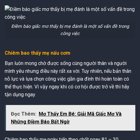
Điềm báo giấc mơ thấy bị mẹ đánh là một số vấn đề trong
công việc
Chiêm bao thấy mẹ nấu cơm
Bạn luôn mong chờ được sống cùng người thân và người
mình yêu nhưng điều này rất xa vời. Tuy nhiên, nếu bản thân
nỗ lực và lựa chọn công việc gần gia đình thì hoàn toàn có
thể thực hiện. Vì vậy ngay khi có cơ hội được trở về thì hãy
tận dụng ngay.
Đọc Thêm:
Mơ Thấy Em Bé: Giải Mã Giấc Mơ Và
Những Điềm Báo Bất Ngờ
Chiêm bao thấy mẹ ngày tiếp theo chốt ngay 81 – 30.