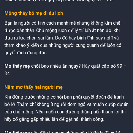
Mộng thấy bố mẹ đi du lịch
Bạn là người có tính cách mạnh mẽ nhưng không kìm chế
được bản thân. Chủ mộng luôn để lý trí lấn át nên đôi khi
đưa ra lựa chọn sai lầm. Do đó hãy bình tĩnh suy nghĩ và
tham khảo ý kiến của những người xung quanh để luôn có
quyết định đúng đắn.
Mơ thấy mẹ
chốt bao nhiêu ăn ngay? Hãy quất cặp số 99 –
34.
Nằm mơ thấy hai người mẹ
Khi đứng trước những cơ hội bạn phải quyết đoán để tránh
bỏ lỡ. Thậm chí không ít người dòm ngó và muốn cướp dự án
của chủ mộng. Nếu muốn con đường thăng tiến thuận lợi thì
hãy cố gắng gấp nhiều lần để gặt hái thành công.
Mơ thấy mẹ
nên đầu tư ngay những cầu lô đề là 02 – 14.