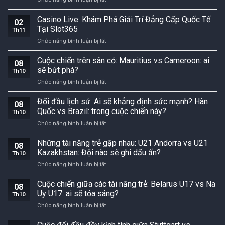
Kiện
Tin
Bài
Bóng
Tại
Liêng:
Casino Live: Khám Phá Giải Trí Đẳng Cấp Quốc Tế
Đá
Slot365
02
Cách
Lớn
Tại Slot365
Th11
Chơi
Nhất
ở
Chức năng bình luận bị tắt
Và
Hành
Casino
Bí
Tinh
Live:
Cuộc chiến trên sân cỏ: Mauritius vs Cameroon: ai
Quyết
Tại
08
Khám
Để
sẽ bứt phá?
Slot365
Th10
Phá
Thắng
ở
Chức năng bình luận bị tắt
Giải
Lớn
Cuộc
Trí
Tại
chiến
Đối đầu lịch sử: Ai sẽ khẳng định sức mạnh? Hàn
Đẳng
Slot365
08
trên
Cấp
Quốc vs Brazil: trong cuộc chiến này?
Th10
sân
Quốc
ở
Chức năng bình luận bị tắt
cỏ:
Tế
Đối
Mauritius
Tại
đầu
Những tài năng trẻ gặp nhau: U21 Andorra vs U21
vs
Slot365
08
lịch
Cameroon:
Kazakhstan: Đội nào sẽ ghi dấu ấn?
Th10
sử:
ai
ở
Chức năng bình luận bị tắt
Ai
sẽ
Những
sẽ
bứt
tài
Cuộc chiến giữa các tài năng trẻ: Belarus U17 vs Na
khẳng
phá?
08
năng
định
Uy U17: ai sẽ tỏa sáng?
Th10
trẻ
sức
ở
Chức năng bình luận bị tắt
gặp
mạnh?
Cuộc
nhau:
Hàn
chiến
U21