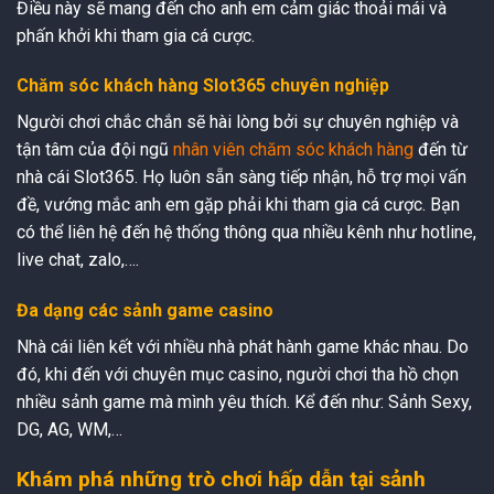
Điều này sẽ mang đến cho anh em cảm giác thoải mái và
phấn khởi khi tham gia cá cược.
Chăm sóc khách hàng Slot365 chuyên nghiệp
Người chơi chắc chắn sẽ hài lòng bởi sự chuyên nghiệp và
tận tâm của đội ngũ
nhân viên chăm sóc khách hàng
đến từ
nhà cái Slot365. Họ luôn sẵn sàng tiếp nhận, hỗ trợ mọi vấn
đề, vướng mắc anh em gặp phải khi tham gia cá cược. Bạn
có thể liên hệ đến hệ thống thông qua nhiều kênh như hotline,
live chat, zalo,….
Đa dạng các sảnh game casino
Nhà cái liên kết với nhiều nhà phát hành game khác nhau. Do
đó, khi đến với chuyên mục casino, người chơi tha hồ chọn
nhiều sảnh game mà mình yêu thích. Kể đến như: Sảnh Sexy,
DG, AG, WM,…
Khám phá những trò chơi hấp dẫn tại sảnh