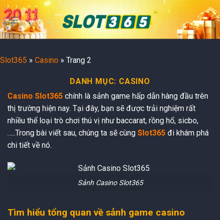
Skip
to
content
Slot365
»
Casino
»
Trang 2
DANH MỤC:
CASINO
Casino Slot365
chính là sảnh game hấp dẫn hàng đầu trên
thị trường hiện nay. Tại đây, bạn sẽ được trải nghiệm rất
nhiều thể loại trò chơi thú vị như baccarat, rồng hổ, sicbo,
…..Trong bài viết sau, chúng ta sẽ cùng
Slot365
đi khám phá
chi tiết về nó.
Sảnh Casino Slot365
Tìm hiểu tổng quan về sảnh game casino