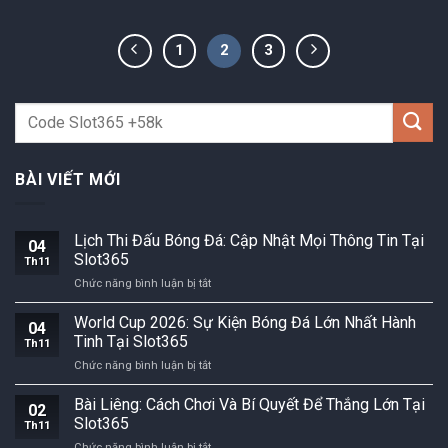
1
2
3
BÀI VIẾT MỚI
Lịch Thi Đấu Bóng Đá: Cập Nhật Mọi Thông Tin Tại
04
Slot365
Th11
ở
Chức năng bình luận bị tắt
Lịch
Thi
World Cup 2026: Sự Kiện Bóng Đá Lớn Nhất Hành
04
Đấu
Tinh Tại Slot365
Th11
Bóng
ở
Chức năng bình luận bị tắt
Đá:
World
Cập
Cup
Bài Liêng: Cách Chơi Và Bí Quyết Để Thắng Lớn Tại
Nhật
02
2026:
Mọi
Slot365
Th11
Sự
Thông
ở
Chức năng bình luận bị tắt