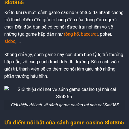
Slot365
Kể từ khi ra mắt, sảnh game casino Slot365 đã nhanh chóng
trở thành điểm đến giải trí hàng đầu của đông đảo người
chơi. Đến đây, bạn sẽ có cơ hội được trải nghiệm vô số
những tựa game hấp dẫn như
rồng hổ
,
baccarat
, poker,
sicbo
,…..
Không chỉ vậy, sảnh game này còn đảm bảo tỷ lệ trả thưởng
hấp dẫn, vô cùng cạnh tranh trên thị trường. Bên cạnh việc
giải trí, thành viên sẽ có thêm cơ hội làm giàu nhờ những
phần thưởng hậu hĩnh.
Giới thiệu đôi nét về sảnh game casino tại nhà cái Slot365
Ưu điểm nổi bật của sảnh game casino Slot365