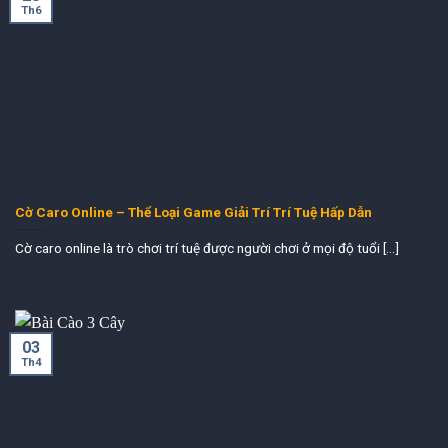
Th6
Cờ Caro Online – Thể Loại Game Giải Trí Trí Tuệ Hấp Dẫn
Cờ caro online là trò chơi trí tuệ được người chơi ở mọi độ tuổi [...]
03
Th4