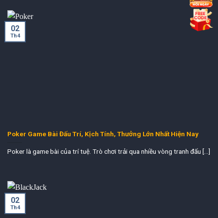
02
Th4
Poker Game Bài Đấu Trí, Kịch Tính, Thưởng Lớn Nhất Hiện Nay
Poker là game bài của trí tuệ. Trò chơi trải qua nhiều vòng tranh đấu [...]
02
Th4