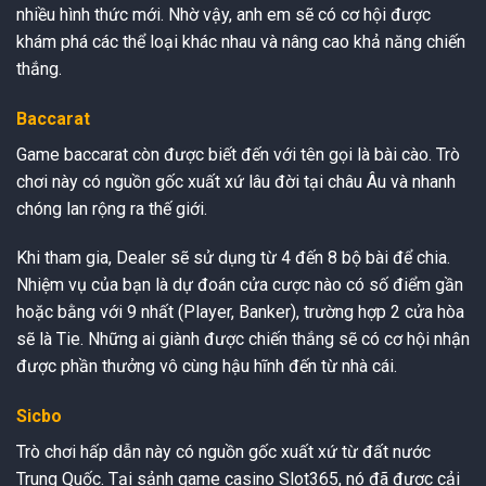
nhiều hình thức mới. Nhờ vậy, anh em sẽ có cơ hội được
khám phá các thể loại khác nhau và nâng cao khả năng chiến
thắng.
Baccarat
Game baccarat còn được biết đến với tên gọi là bài cào. Trò
chơi này có nguồn gốc xuất xứ lâu đời tại châu Âu và nhanh
chóng lan rộng ra thế giới.
Khi tham gia, Dealer sẽ sử dụng từ 4 đến 8 bộ bài để chia.
Nhiệm vụ của bạn là dự đoán cửa cược nào có số điểm gần
hoặc bằng với 9 nhất (Player, Banker), trường hợp 2 cửa hòa
sẽ là Tie. Những ai giành được chiến thắng sẽ có cơ hội nhận
được phần thưởng vô cùng hậu hĩnh đến từ nhà cái.
Sicbo
Trò chơi hấp dẫn này có nguồn gốc xuất xứ từ đất nước
Trung Quốc. Tại sảnh game casino Slot365, nó đã được cải