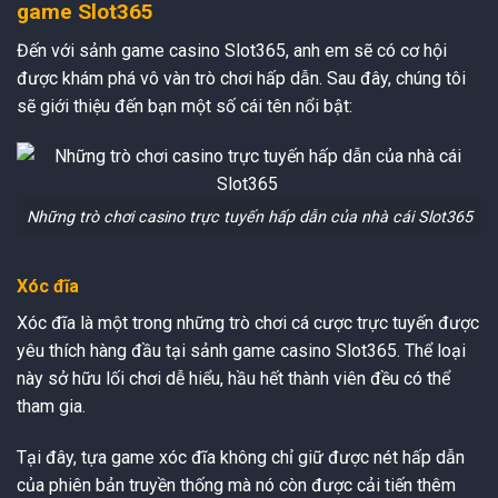
game Slot365
Đến với sảnh game casino Slot365, anh em sẽ có cơ hội
được khám phá vô vàn trò chơi hấp dẫn. Sau đây, chúng tôi
sẽ giới thiệu đến bạn một số cái tên nổi bật:
Những trò chơi casino trực tuyến hấp dẫn của nhà cái Slot365
Xóc đĩa
Xóc đĩa là một trong những trò chơi cá cược trực tuyến được
yêu thích hàng đầu tại sảnh game casino Slot365. Thể loại
này sở hữu lối chơi dễ hiểu, hầu hết thành viên đều có thể
tham gia.
Tại đây, tựa game xóc đĩa không chỉ giữ được nét hấp dẫn
của phiên bản truyền thống mà nó còn được cải tiến thêm