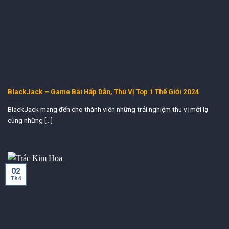
BlackJack – Game Bài Hấp Dẫn, Thú Vị Top 1 Thế Giới 2024
BlackJack mang đến cho thành viên những trải nghiệm thú vị mới lạ
cùng những [...]
02
Th4