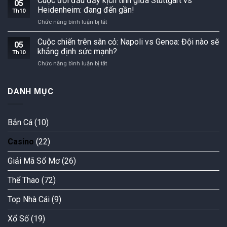
Cuộc đối đầu đầy kịch tính giữa Stuttgart vs
Quốc
05
giữa
Andorra
Heidenheim: đang đến gần!
vs
Th10
các
vs
Brazil:
ở
Chức năng bình luận bị tắt
tài
U21
trong
Cuộc
năng
Kazakhstan:
cuộc
đối
Cuộc chiến trên sân cỏ: Napoli vs Genoa: Đội nào sẽ
trẻ:
Đội
05
chiến
đầu
Belarus
khẳng định sức mạnh?
nào
này?
Th10
đầy
U17
sẽ
ở
Chức năng bình luận bị tắt
kịch
vs
ghi
Cuộc
tính
Na
dấu
chiến
giữa
Uy
ấn?
trên
DANH MỤC
Stuttgart
U17:
sân
vs
ai
cỏ:
Heidenheim:
sẽ
Napoli
đang
tỏa
Bắn Cá
(10)
vs
đến
sáng?
Genoa:
gần!
Casino
(22)
Đội
nào
sẽ
Giải Mã Sổ Mơ
(26)
khẳng
định
Thể Thao
(72)
sức
mạnh?
Top Nhà Cái
(9)
Xổ Số
(19)