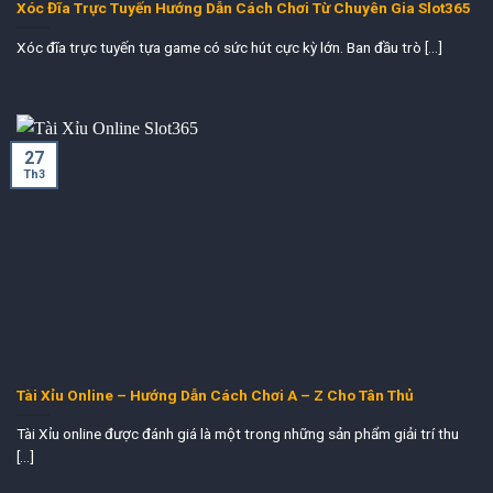
Xóc Đĩa Trực Tuyến Hướng Dẫn Cách Chơi Từ Chuyên Gia Slot365
Xóc đĩa trực tuyến tựa game có sức hút cực kỳ lớn. Ban đầu trò [...]
27
Th3
Tài Xỉu Online – Hướng Dẫn Cách Chơi A – Z Cho Tân Thủ
Tài Xỉu online được đánh giá là một trong những sản phẩm giải trí thu
[...]