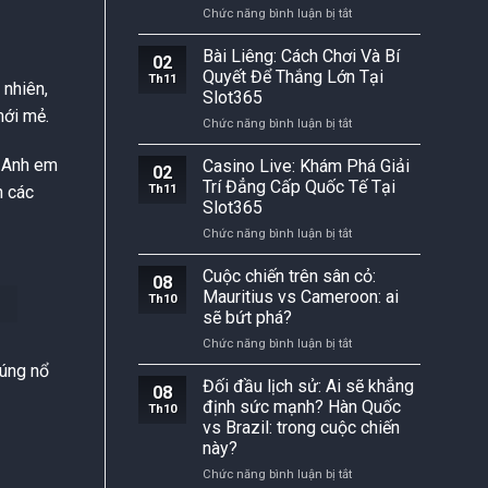
ở
Chức năng bình luận bị tắt
Cập
World
Nhật
Cup
Mọi
Bài Liêng: Cách Chơi Và Bí
02
2026:
Thông
Quyết Để Thắng Lớn Tại
Th11
 nhiên,
Sự
Tin
Slot365
Kiện
Tại
mới mẻ.
ở
Chức năng bình luận bị tắt
Bóng
Slot365
Bài
Đá
Liêng:
Lớn
. Anh em
Casino Live: Khám Phá Giải
02
Cách
Nhất
Trí Đẳng Cấp Quốc Tế Tại
Th11
h các
Chơi
Hành
Slot365
Và
Tinh
ở
Chức năng bình luận bị tắt
Bí
Tại
Casino
Quyết
Slot365
Live:
Để
Cuộc chiến trên sân cỏ:
08
Khám
Thắng
Mauritius vs Cameroon: ai
Th10
Phá
Lớn
sẽ bứt phá?
Giải
Tại
ở
Chức năng bình luận bị tắt
Trí
Slot365
Cuộc
Đẳng
súng nổ
chiến
Cấp
Đối đầu lịch sử: Ai sẽ khẳng
08
trên
Quốc
định sức mạnh? Hàn Quốc
Th10
sân
Tế
vs Brazil: trong cuộc chiến
cỏ:
Tại
này?
Mauritius
Slot365
vs
ở
Chức năng bình luận bị tắt