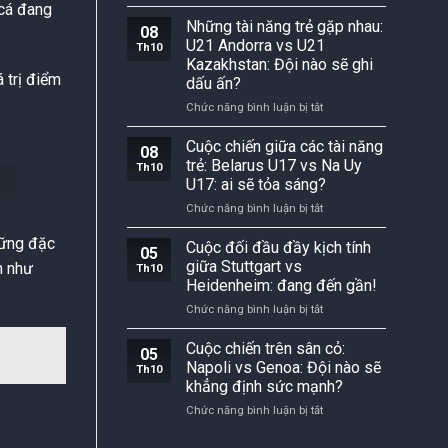
Cameroon:
Đối
 cá đang
ai
đầu
Những tài năng trẻ gặp nhau:
08
sẽ
lịch
U21 Andorra vs U21
Th10
bứt
sử:
Kazakhstan: Đội nào sẽ ghi
phá?
Ai
 trị điểm
dấu ấn?
sẽ
khẳng
ở
Chức năng bình luận bị tắt
định
Những
sức
tài
Cuộc chiến giữa các tài năng
08
mạnh?
năng
trẻ: Belarus U17 vs Na Uy
Th10
Hàn
trẻ
U17: ai sẽ tỏa sáng?
Quốc
gặp
vs
ở
Chức năng bình luận bị tắt
nhau:
Brazil:
Cuộc
U21
hững đặc
trong
chiến
Andorra
Cuộc đối đầu đầy kịch tính
05
cuộc
giữa
vs
giữa Stuttgart vs
n như
Th10
chiến
các
U21
Heidenheim: đang đến gần!
này?
tài
Kazakhstan:
ở
Chức năng bình luận bị tắt
năng
Đội
Cuộc
trẻ:
nào
đối
Belarus
sẽ
Cuộc chiến trên sân cỏ:
05
đầu
U17
ghi
Napoli vs Genoa: Đội nào sẽ
Th10
đầy
vs
dấu
khẳng định sức mạnh?
kịch
Na
ấn?
ở
Chức năng bình luận bị tắt
tính
Uy
Cuộc
giữa
U17:
chiến
Stuttgart
ai