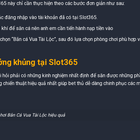
65 này chỉ cần thực hiện theo các bước đơn giản như sau:
ặc đăng nhập vào tài khoản đã có tại Slot365.
vũ khí để săn cá nên anh em cần tiến hành nạp tiền vào
chọn “Bắn cá Vua Tài Lộc”, sau đó lựa chọn phòng chơi phù hợp vớ
ưởng khủng tại Slot365
òi hỏi phải có những kinh nghiệm nhất định để săn được những p
 chiến thuật hiệu quả nhất giúp bet thủ dễ dàng chinh phục các m
chơi Bắn Cá Vua Tài Lộc hiệu quả