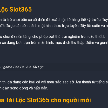
Lộc Slot365
từ trò chơi bắn cá cổ điển đã xuất hiện từ hàng thế kỷ trước. Tuy
đã được cải tiến thành một hình thức trực tuyến đầy lôi cuốn và 
ò chơi đa nền tảng, cho phép bet thủ trải nghiệm trên các thiết bị
 cá đang bơi lượn trên màn hình, mục đích thu thập điểm và giàn
iệu game Bắn Cá Vua Tài Lộc
n thị đa dạng các loại cá với màu sắc sặc sỡ. Âm thanh từ tiếng 
an đầy sống động và hấp dẫn.
a Tài Lộc Slot365 cho người mới