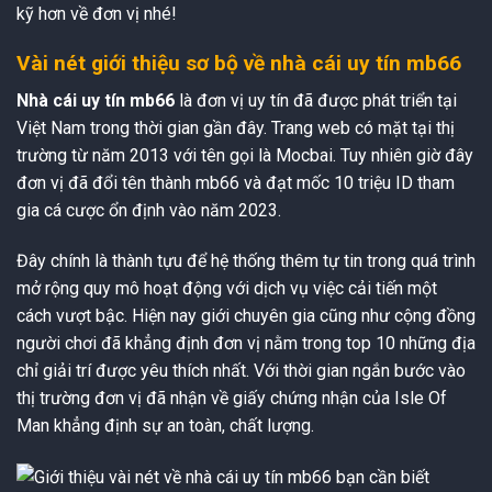
kỹ hơn về đơn vị nhé!
Vài nét giới thiệu sơ bộ về nhà cái uy tín mb66
Nhà cái uy tín mb66
là đơn vị uy tín đã được phát triển tại
Việt Nam trong thời gian gần đây. Trang web có mặt tại thị
trường từ năm 2013 với tên gọi là Mocbai. Tuy nhiên giờ đây
đơn vị đã đổi tên thành mb66 và đạt mốc 10 triệu ID tham
gia cá cược ổn định vào năm 2023.
Đây chính là thành tựu để hệ thống thêm tự tin trong quá trình
mở rộng quy mô hoạt động với dịch vụ việc cải tiến một
cách vượt bậc. Hiện nay giới chuyên gia cũng như cộng đồng
người chơi đã khẳng định đơn vị nằm trong top 10 những địa
chỉ giải trí được yêu thích nhất. Với thời gian ngắn bước vào
thị trường đơn vị đã nhận về giấy chứng nhận của Isle Of
Man khẳng định sự an toàn, chất lượng.