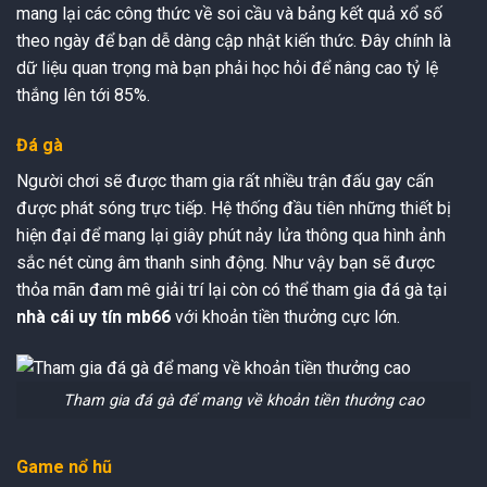
mang lại các công thức về soi cầu và bảng kết quả xổ số
theo ngày để bạn dễ dàng cập nhật kiến thức. Đây chính là
dữ liệu quan trọng mà bạn phải học hỏi để nâng cao tỷ lệ
thắng lên tới 85%.
Đá gà
Người chơi sẽ được tham gia rất nhiều trận đấu gay cấn
được phát sóng trực tiếp. Hệ thống đầu tiên những thiết bị
hiện đại để mang lại giây phút nảy lửa thông qua hình ảnh
sắc nét cùng âm thanh sinh động. Như vậy bạn sẽ được
thỏa mãn đam mê giải trí lại còn có thể tham gia đá gà tại
nhà cái uy tín mb66
với khoản tiền thưởng cực lớn.
Tham gia đá gà để mang về khoản tiền thưởng cao
Game nổ hũ