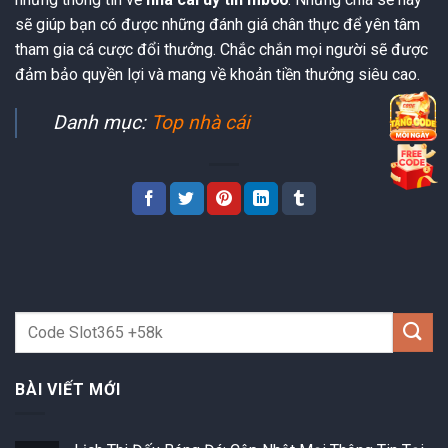
sẽ giúp bạn có được những đánh giá chân thực để yên tâm
tham gia cá cược đổi thưởng. Chắc chắn mọi người sẽ được
đảm bảo quyền lợi và mang về khoản tiền thưởng siêu cao.
Danh mục:
Top nhà cái
BÀI VIẾT MỚI