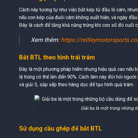
Cách này tương tự như việc bắt kép từ đầu lô câm, nhưng
nếu con kép của đuôi câm không xuất hiện, và ngày đầu 
Đây là cách để tăng khả năng trúng khi con số đó cuối c
Xem thêm:
https://reilleymotorsports.c
Bắt BTL theo hình trái trám
Đây là một phương pháp hiếm nhưng hiệu quả cao nếu bạn đ
lệ trúng có thể lên đến 90%. Cách làm này đòi hỏi người c
và giải 5, sắp xếp theo hàng dọc để tạo hình quả trám.
Giải ba là một trong những 
Sử dụng cầu ghép để bắt BTL