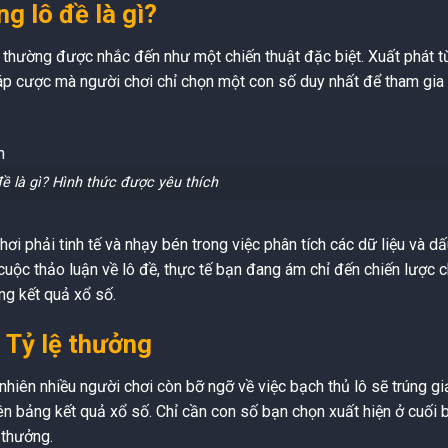
g lô đề là gì?
TL) thường được nhắc đến như một chiến thuật đặc biệt. Xuất phát t
háp cược mà người chơi chỉ chọn một con số duy nhất để tham gi
đề là gì? Hình thức được yêu thích
i phải tinh tế và nhạy bén trong việc phân tích các dữ liệu và dấ
uộc thảo luận về lô đề, thực tế bạn đang ám chỉ đến chiến lược 
ng kết quả xổ số.
 Tỷ lệ thưởng
hiên nhiều người chơi còn bỡ ngỡ về việc bạch thủ lô sẽ trúng giả
rên bảng kết quả xổ số. Chỉ cần con số bạn chọn xuất hiện ở cuối b
 thưởng.