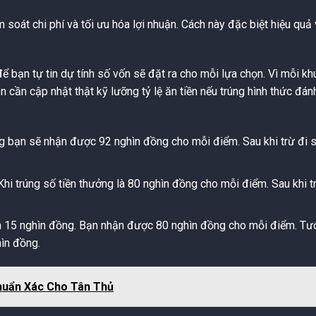
 soát chi phí và tối ưu hóa lợi nhuận. Cách này đặc biệt hiệu quả
g để bạn tự tin dự tính số vốn sẽ đặt ra cho mỗi lựa chọn. Vì mỗi k
 cần cập nhật thật kỹ lưỡng tỷ lệ ăn tiền nếu trúng hình thức đán
úng bạn sẽ nhận được 92 nghìn đồng cho mỗi điểm. Sau khi trừ đi s
 Khi trúng số tiền thưởng là 80 nghìn đồng cho mỗi điểm. Sau khi t
đến 15 nghìn đồng. Bạn nhận được 80 nghìn đồng cho mỗi điểm. Tư
hìn đồng.
Chuẩn Xác Cho Tân Thủ