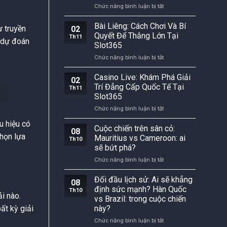
ở
Chức năng bình luận bị tắt
Cập
World
Nhật
Cup
Mọi
Bài Liêng: Cách Chơi Và Bí
ừ truyền
02
2026:
Thông
Quyết Để Thắng Lớn Tại
Th11
a dự đoán
Sự
Tin
Slot365
Kiện
Tại
ở
Chức năng bình luận bị tắt
Bóng
Slot365
Bài
Đá
Liêng:
Lớn
Casino Live: Khám Phá Giải
02
Cách
Nhất
Trí Đẳng Cấp Quốc Tế Tại
Th11
Chơi
Hành
Slot365
Và
Tinh
ở
Chức năng bình luận bị tắt
Bí
Tại
Casino
Quyết
Slot365
u hiệu có
Live:
Để
Cuộc chiến trên sân cỏ:
08
Khám
Thắng
chọn lựa
Mauritius vs Cameroon: ai
Th10
Phá
Lớn
sẽ bứt phá?
Giải
Tại
ở
Chức năng bình luận bị tắt
Trí
Slot365
Cuộc
Đẳng
chiến
Cấp
Đối đầu lịch sử: Ai sẽ khẳng
08
trên
Quốc
định sức mạnh? Hàn Quốc
Th10
sân
Tế
i nào.
vs Brazil: trong cuộc chiến
cỏ:
Tại
này?
ất kỳ giải
Mauritius
Slot365
vs
ở
Chức năng bình luận bị tắt