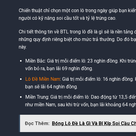
Chiến thuật chỉ chọn một con lô trong ngày giúp bạn kiểm
người có kỹ năng soi cầu tốt và tỷ lệ trúng cao.
Chi tiết thông tin về BTL trong lô đề là gì sẽ là nền tản
những quy định riêng biệt cho mức trả thưởng. Do đó bạn
này.
Miền Bắc: Giá trị mỗi điểm lô: 23 nghìn đồng. Khi tr
vốn bỏ ra, bạn lãi 69 nghìn đồng.
Lô Đề Miền Nam
: Giá trị mỗi điểm lô: 16 nghìn đồng.
bạn sẽ lãi 64 nghìn đồng.
Miền Trung: Giá trị mỗi điểm lô: Dao động từ 13,5 
như miền Nam, sau khi trừ vốn, bạn lãi khoảng 64 ng
Đọc Thêm:
Bóng Lô Đề Là Gì Và Bí Kíp Soi Cầu 