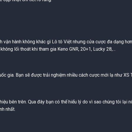
Cách vận hành không khác gì Lô tô Việt nhưng cửa cược đa dạng 
không lối thoát khi tham gia Keno GNR, 20+1, Lucky 28,…
 gia. Bạn sẽ được trải nghiệm nhiều cách cược mới lạ như XS Th
iệu bên trên. Qua đây bạn có thể hiểu lý do vì sao chúng tôi lại n
ính nhất.