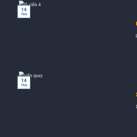
14
Th6
14
Th6