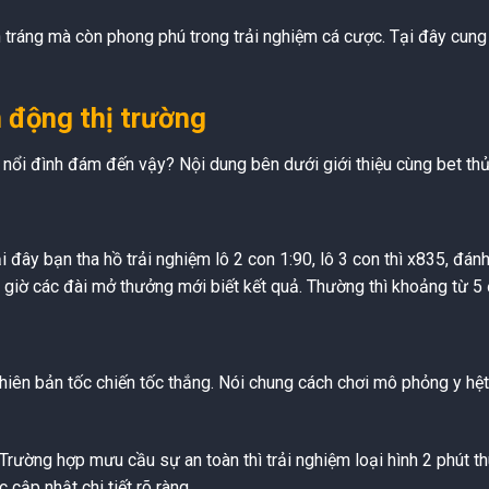
 tráng mà còn phong phú trong trải nghiệm cá cược. Tại đây cung 
 động thị trường
i đình đám đến vậy? Nội dung bên dưới giới thiệu cùng bet thủ cá
đây bạn tha hồ trải nghiệm lô 2 con 1:90, lô 3 con thì x835, đánh
 giờ các đài mở thưởng mới biết kết quả. Thường thì khoảng từ 5 đ
iên bản tốc chiến tốc thắng. Nói chung cách chơi mô phỏng y hệt
rường hợp mưu cầu sự an toàn thì trải nghiệm loại hình 2 phút th
cập nhật chi tiết rõ ràng.