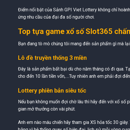
Điểm nổi bật của Sảnh GPI Viet Lottery không chỉ hoành
ứng nhu cầu của đại đa số người chơi.
Top tựa game xổ số Slot365 chấn
Bạn đang tò mò chúng tôi mang đến sản phẩm gì mà lại nổ
Lô đề truyền thống 3 miền
Đây là sản phẩm bất bại dù cho năm tháng có đi qua. Tại 
cho đến 10 lần tiền vốn,….Tuy nhiên anh em phải đợi đến
Lottery phiên bản siêu tốc
Nếu bạn không muốn đợi chờ lâu thì hãy đến với xổ số ph
gian mở thưởng còn vài phút.
Anh em nào máu chiến hãy tham gia XS hỏa tốc 30 giây. T
bằng vì hệ thống quay số hiện đại, lịch sử mỗi vòng cược 