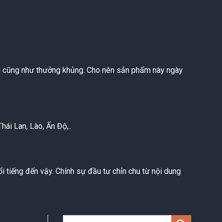
hơn cũng như thưởng khủng. Cho nên sản phẩm này ngày
ái Lan, Lào, Ấn Độ,..
ổi tiếng đến vậy. Chính sự đầu tư chỉn chu từ nội dung