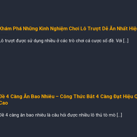
Khám Phá Những Kinh Nghiệm Chơi Lô Trượt Dễ Ăn Nhất Hiệ
Lô trượt được sử dụng nhiều ở các trò chơi cá cược số đề. Với [...]
Đề 4 Càng Ăn Bao Nhiêu – Công Thức Bắt 4 Càng Đạt Hiệu 
Cao
Đề 4 càng ăn bao nhiêu là câu hỏi được nhiều lô thủ tò mò [...]