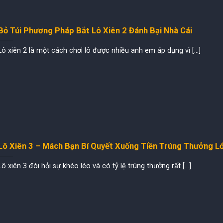
Bỏ Túi Phương Pháp Bắt Lô Xiên 2 Đánh Bại Nhà Cái
Lô xiên 2 là một cách chơi lô được nhiều anh em áp dụng vì [...]
Lô Xiên 3 – Mách Bạn Bí Quyết Xuống Tiền Trúng Thưởng L
Lô xiên 3 đòi hỏi sự khéo léo và có tỷ lệ trúng thưởng rất [...]