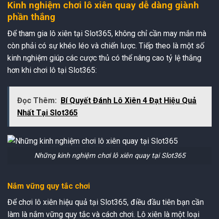
Kinh nghiệm chơi lô xiên quay dễ dàng giành
phần thắng
Để tham gia lô xiên tại Slot365, không chỉ cần may mắn mà
còn phải có sự khéo léo và chiến lược. Tiếp theo là một số
kinh nghiệm giúp các cược thủ có thể nâng cao tỷ lệ thắng
hơn khi chơi lô tại Slot365:
Đọc Thêm:
Bí Quyết Đánh Lô Xiên 4 Đạt Hiệu Quả
Nhất Tại Slot365
Những kinh nghiệm chơi lô xiên quay tại Slot365
Nắm vững quy tắc chơi
Để chơi lô xiên hiệu quả tại Slot365, điều đầu tiên bạn cần
làm là nắm vững quy tắc và cách chơi. Lô xiên là một loại