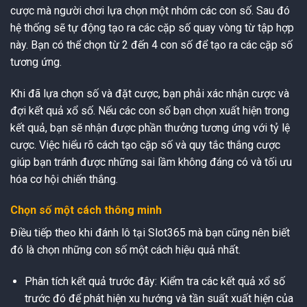
cược mà người chơi lựa chọn một nhóm các con số. Sau đó
hệ thống sẽ tự động tạo ra các cặp số quay vòng từ tập hợp
này. Bạn có thể chọn từ 2 đến 4 con số để tạo ra các cặp số
tương ứng.
Khi đã lựa chọn số và đặt cược, bạn phải xác nhận cược và
đợi kết quả xổ số. Nếu các con số bạn chọn xuất hiện trong
kết quả, bạn sẽ nhận được phần thưởng tương ứng với tỷ lệ
cược. Việc hiểu rõ cách tạo cặp số và quy tắc thắng cược
giúp bạn tránh được những sai lầm không đáng có và tối ưu
hóa cơ hội chiến thắng.
Chọn số một cách thông minh
Điều tiếp theo khi đánh lô tại Slot365 mà bạn cũng nên biết
đó là chọn những con số một cách hiệu quả nhất.
Phân tích kết quả trước đây: Kiểm tra các kết quả xổ số
trước đó để phát hiện xu hướng và tần suất xuất hiện của