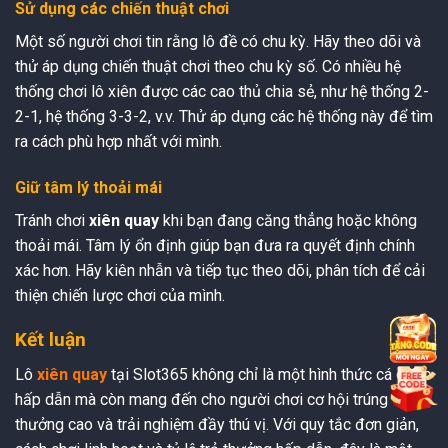
Sử dụng các chiến thuật chơi
Một số người chơi tin rằng lô đề có chu kỳ. Hãy theo dõi và
thử áp dụng chiến thuật chơi theo chu kỳ số. Có nhiều hệ
thống chơi lô xiên được các cao thủ chia sẻ, như hệ thống 2-
2-1, hệ thống 3-3-2, v.v. Thử áp dụng các hệ thống này để tìm
ra cách phù hợp nhất với mình.
Giữ tâm lý thoải mái
Tránh chơi
xiên quay
khi bạn đang căng thẳng hoặc không
thoải mái. Tâm lý ổn định giúp bạn đưa ra quyết định chính
xác hơn. Hãy kiên nhẫn và tiếp tục theo dõi, phân tích để cải
thiện chiến lược chơi của mình.
Kết luận
Lô
xiên quay
tại Slot365 không chỉ là một hình thức cá cược
hấp dẫn mà còn mang đến cho người chơi cơ hội trúng
thưởng cao và trải nghiệm đầy thú vị. Với quy tắc đơn giản,