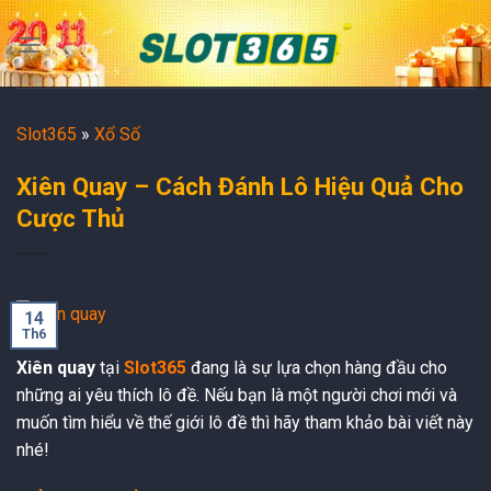
Skip
to
content
Slot365
»
Xổ Số
Xiên Quay – Cách Đánh Lô Hiệu Quả Cho
Cược Thủ
14
Th6
Xiên quay
tại
Slot365
đang là sự lựa chọn hàng đầu cho
những ai yêu thích lô đề. Nếu bạn là một người chơi mới và
muốn tìm hiểu về thế giới lô đề thì hãy tham khảo bài viết này
nhé!