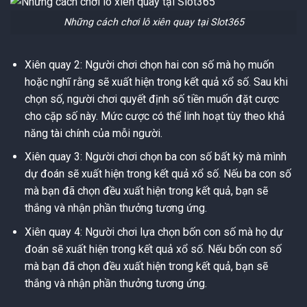
Những cách chơi lô xiên quay tại Slot365
Xiên quay 2: Người chơi chọn hai con số mà họ muốn
hoặc nghĩ rằng sẽ xuất hiện trong kết quả xổ số. Sau khi
chọn số, người chơi quyết định số tiền muốn đặt cược
cho cặp số này. Mức cược có thể linh hoạt tùy theo khả
năng tài chính của mỗi người.
Xiên quay 3: Người chơi chọn ba con số bất kỳ mà mình
dự đoán sẽ xuất hiện trong kết quả xổ số. Nếu ba con số
mà bạn đã chọn đều xuất hiện trong kết quả, bạn sẽ
thắng và nhận phần thưởng tương ứng.
Xiên quay 4: Người chơi lựa chọn bốn con số mà họ dự
đoán sẽ xuất hiện trong kết quả xổ số. Nếu bốn con số
mà bạn đã chọn đều xuất hiện trong kết quả, bạn sẽ
thắng và nhận phần thưởng tương ứng.